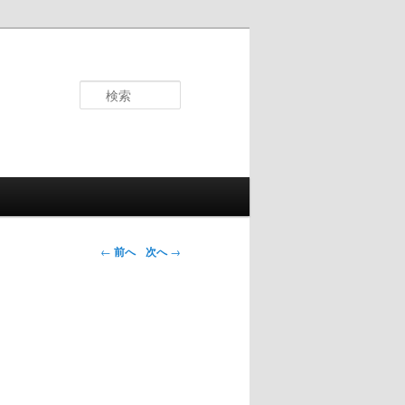
検
索
投稿ナビゲ
←
前へ
次へ
→
ーション