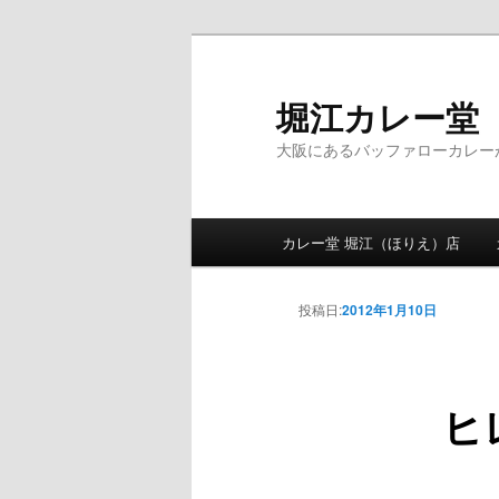
堀江カレー堂
大阪にあるバッファローカレー
メインメニュー
カレー堂 堀江（ほりえ）店
メインコンテンツへ移動
サブコンテンツへ移動
投稿日:
2012年1月10日
ヒ