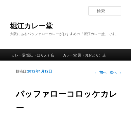
検
索
堀江カレー堂
大阪にあるバッファローカレーがおすすめの「堀江カレー堂」です。
メインメニュー
カレー堂 堀江（ほりえ）店
カレー堂 鳳（おおとり）店
メインコンテンツへ移動
サブコンテンツへ移動
投稿日:
2012年1月12日
投稿ナビゲー
←
前へ
次へ
→
ション
バッファローコロッケカレ
ー