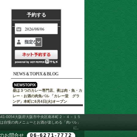
予約する
指定なし
NEWS＆TOPIX＆BLOG
NEWSTOPIX
昼は３つのカレー専門店、夜は肉・魚・カ
レー・お酒の肉魚バル 「カレー堂 グラ
ンデ」本町に6月4日(火)オープン
541-0054大阪府大阪市中央区南本町２－４－１５
は自慢の肉メニューとお酒が楽しめる「肉バル」
に。
のお問合せ
06-6271-7772