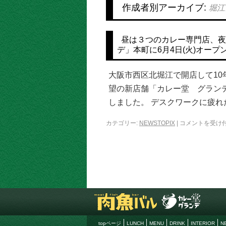
作成者別アーカイブ:
堀江
昼は３つのカレー専門店、夜
デ」本町に6月4日(火)オープ
大阪市西区北堀江で開店して10
望の新店舗「カレー堂 グランデ
しました。 デスクワークに疲れ
カテゴリー:
NEWSTOPIX
|
コメントを受け
topページ
LUNCH
MENU
DRINK
INTERIOR
N